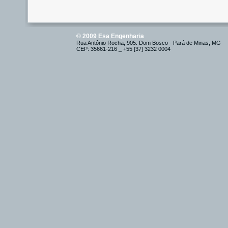
© 2009 Esa Engenharia
Rua Antônio Rocha, 905. Dom Bosco - Pará de Minas, MG
CEP: 35661-216 _ +55 [37] 3232 0004